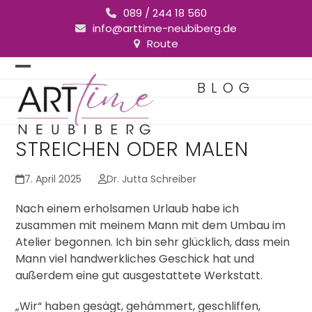
Skip
089 / 244 18 560
to
info@arttime-neubiberg.de
content
Route
Open
Close
BLOG
mobile
mobile
menu
menu
STREICHEN ODER MALEN
7. April 2025
Dr. Jutta Schreiber
Nach einem erholsamen Urlaub habe ich
zusammen mit meinem Mann mit dem Umbau im
Atelier begonnen. Ich bin sehr glücklich, dass mein
Mann viel handwerkliches Geschick hat und
außerdem eine gut ausgestattete Werkstatt.
„Wir“ haben gesägt, gehämmert, geschliffen,