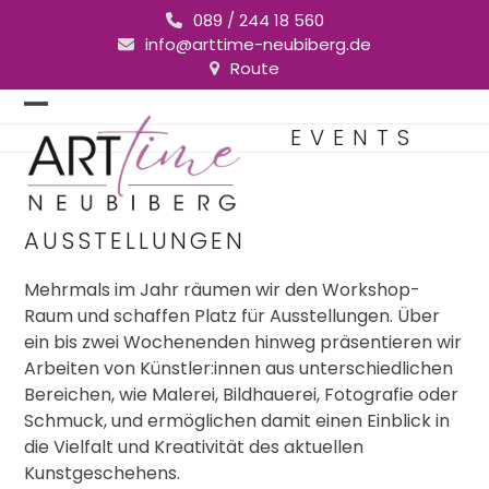
Skip
089 / 244 18 560
to
info@arttime-neubiberg.de
content
Route
Open
Close
EVENTS
mobile
mobile
menu
menu
AUSSTELLUNGEN
Mehrmals im Jahr räumen wir den Workshop-
Raum und schaffen Platz für Ausstellungen. Über
ein bis zwei Wochenenden hinweg präsentieren wir
Arbeiten von Künstler:innen aus unterschiedlichen
Bereichen, wie Malerei, Bildhauerei, Fotografie oder
Schmuck, und ermöglichen damit einen Einblick in
die Vielfalt und Kreativität des aktuellen
Kunstgeschehens.