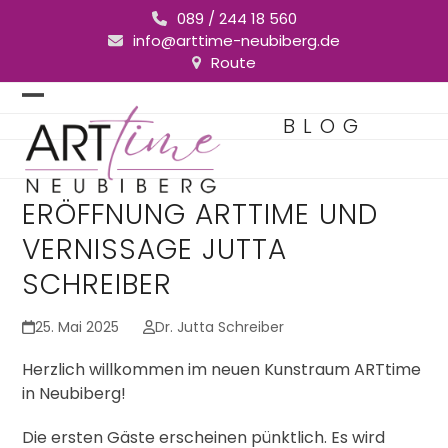
Skip
089 / 244 18 560
to
info@arttime-neubiberg.de
content
Route
Open
Close
BLOG
mobile
mobile
menu
menu
ERÖFFNUNG ARTTIME UND
VERNISSAGE JUTTA
SCHREIBER
25. Mai 2025
Dr. Jutta Schreiber
Herzlich willkommen im neuen Kunstraum ARTtime
in Neubiberg!
Die ersten Gäste erscheinen pünktlich. Es wird